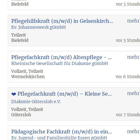
Bielefeld
vor 5 Stund
Pflegehilfskraft (m/w/d) in Gelsenkirchen-Feldmark
mehr
Ev. Johanneswerk gGmbH
Teilzeit
Bielefeld
vor 5 Stund
Pflegefachkraft (m/w/d) Altenpflege - Wermelskirchen
mehr
Rheinische Gesellschaft für Diakonie gGmbH
Vollzeit, Teilzeit
Wermelskirchen
vor 6 Stund
mehr
❤️ Pflegefachkraft (m/w/d) – Kleine Senioren-WG | 20 - 30 Std. | unbefristet
Diakonie Gütersloh e.V.
Vollzeit, Teilzeit
Gütersloh
vor 7 Stund
Pädagogische Fachkraft (m/w/d) in einem stationären Angebot für Jungen
mehr
Ev. Jugend- und Familienhilfe Essen gGmbH