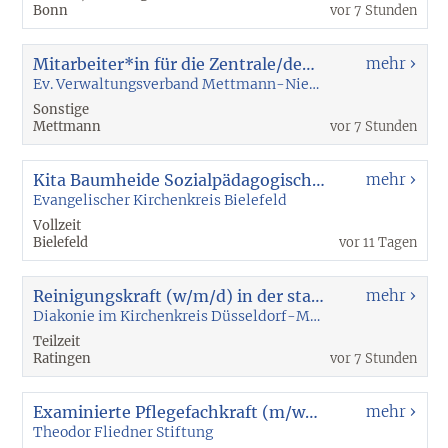
Bonn
vor 7 Stunden
Mitarbeiter*in für die Zentrale/den Empfang (m/w/d) Mitarbeiter*in für die Zentrale/den Empfang (m/w/d) (Teilzeit mit 15 Wochenstunden, montags-freitags) Die Beschäftigung erfolgt befristet für die Zeit bis zum 31.12.2027.
mehr
Ev. Verwaltungsverband Mettmann-Niederberg
Sonstige
Mettmann
vor 7 Stunden
Kita Baumheide Sozialpädagogische Fachkraft (m/w/d) in der gemeinsamen Erziehung
mehr
Evangelischer Kirchenkreis Bielefeld
Vollzeit
Bielefeld
vor 11 Tagen
Reinigungskraft (w/m/d) in der stationären Altenhilfe, Standort Ratingen, (20 Std./Woche)
mehr
Diakonie im Kirchenkreis Düsseldorf-Mettmann GmbH
Teilzeit
Ratingen
vor 7 Stunden
Examinierte Pflegefachkraft (m/w/div)
mehr
Theodor Fliedner Stiftung