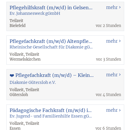
Pflegehilfskraft (m/w/d) in Gelsenkirchen-Feldmark
mehr
Ev. Johanneswerk gGmbH
Teilzeit
Bielefeld
vor 2 Stunden
Pflegefachkraft (m/w/d) Altenpflege - Wermelskirchen
mehr
Rheinische Gesellschaft für Diakonie gGmbH
Vollzeit, Teilzeit
Wermelskirchen
vor 3 Stunden
mehr
❤️ Pflegefachkraft (m/w/d) – Kleine Senioren-WG | 20 - 30 Std. | unbefristet
Diakonie Gütersloh e.V.
Vollzeit, Teilzeit
Gütersloh
vor 4 Stunden
Pädagogische Fachkraft (m/w/d) in einem stationären Angebot für Jungen
mehr
Ev. Jugend- und Familienhilfe Essen gGmbH
Vollzeit, Teilzeit
Essen
vor 6 Stunden