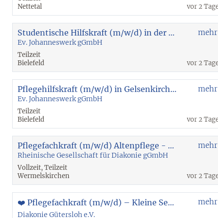
Nettetal
vor 2 Tag
Studentische Hilfskraft (m/w/d) in der Eingliederungshilfe - Ambulant Betreutes Wohnen Bochum
mehr
Ev. Johanneswerk gGmbH
Teilzeit
Bielefeld
vor 2 Tag
Pflegehilfskraft (m/w/d) in Gelsenkirchen-Feldmark
mehr
Ev. Johanneswerk gGmbH
Teilzeit
Bielefeld
vor 2 Tag
Pflegefachkraft (m/w/d) Altenpflege - Wermelskirchen
mehr
Rheinische Gesellschaft für Diakonie gGmbH
Vollzeit, Teilzeit
Wermelskirchen
vor 2 Tag
mehr
❤️ Pflegefachkraft (m/w/d) – Kleine Senioren-WG | 20 - 30 Std. | unbefristet
Diakonie Gütersloh e.V.