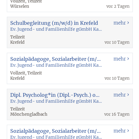
Vollzeit, Teilzeit
Würselen
vor 2 Tagen
Schulbegleitung (m/w/d) in Krefeld
mehr
Ev. Jugend- und Familienhilfe gGmbH Kaarst
Teilzeit
Krefeld
vor 10 Tagen
Sozialpädagoge, Sozialarbeiter (m/w/d) für die Ambulanten Dienste Krefeld
mehr
Ev. Jugend- und Familienhilfe gGmbH Kaarst
Vollzeit, Teilzeit
Krefeld
vor 10 Tagen
Dipl. Psycholog*in (Dipl.-Psych.) oder Master of Science (M.Sc.) (m/w/d) Mönchengladbach
mehr
Ev. Jugend- und Familienhilfe gGmbH Kaarst
Teilzeit
Mönchengladbach
vor 16 Tagen
Sozialpädagoge, Sozialarbeiter (m/w/d) für FAM in Mönchengladbach
mehr
Ev. Jugend- und Familienhilfe gGmbH Kaarst