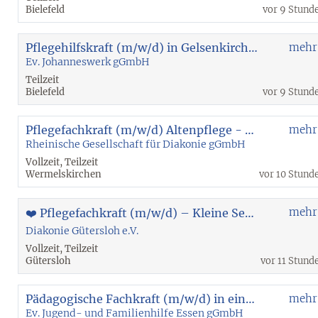
Bielefeld
vor 9 Stund
Pflegehilfskraft (m/w/d) in Gelsenkirchen-Feldmark
mehr
Ev. Johanneswerk gGmbH
Teilzeit
Bielefeld
vor 9 Stund
Pflegefachkraft (m/w/d) Altenpflege - Wermelskirchen
mehr
Rheinische Gesellschaft für Diakonie gGmbH
Vollzeit, Teilzeit
Wermelskirchen
vor 10 Stund
mehr
❤️ Pflegefachkraft (m/w/d) – Kleine Senioren-WG | 20 - 30 Std. | unbefristet
Diakonie Gütersloh e.V.
Vollzeit, Teilzeit
Gütersloh
vor 11 Stund
Pädagogische Fachkraft (m/w/d) in einem stationären Angebot für Jungen
mehr
Ev. Jugend- und Familienhilfe Essen gGmbH