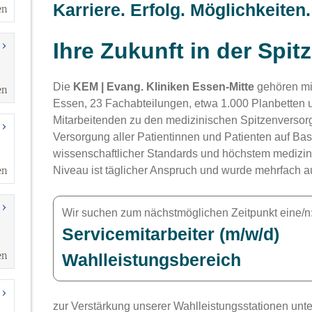
en
en
en
en