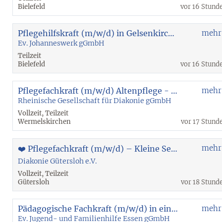
Bielefeld
vor 16 Stund
Pflegehilfskraft (m/w/d) in Gelsenkirchen-Feldmark
mehr
Ev. Johanneswerk gGmbH
Teilzeit
Bielefeld
vor 16 Stund
Pflegefachkraft (m/w/d) Altenpflege - Wermelskirchen
mehr
Rheinische Gesellschaft für Diakonie gGmbH
Vollzeit, Teilzeit
Wermelskirchen
vor 17 Stund
mehr
❤️ Pflegefachkraft (m/w/d) – Kleine Senioren-WG | 20 - 30 Std. | unbefristet
Diakonie Gütersloh e.V.
Vollzeit, Teilzeit
Gütersloh
vor 18 Stund
Pädagogische Fachkraft (m/w/d) in einem stationären Angebot für Jungen
mehr
Ev. Jugend- und Familienhilfe Essen gGmbH