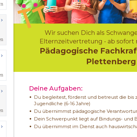
rn
en
en
en