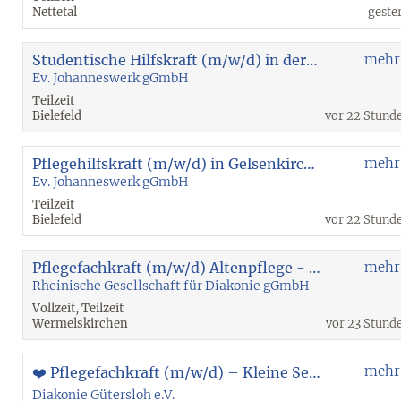
Nettetal
geste
Studentische Hilfskraft (m/w/d) in der Eingliederungshilfe - Ambulant Betreutes Wohnen Bochum
mehr
Ev. Johanneswerk gGmbH
Teilzeit
Bielefeld
vor 22 Stund
Pflegehilfskraft (m/w/d) in Gelsenkirchen-Feldmark
mehr
Ev. Johanneswerk gGmbH
Teilzeit
Bielefeld
vor 22 Stund
Pflegefachkraft (m/w/d) Altenpflege - Wermelskirchen
mehr
Rheinische Gesellschaft für Diakonie gGmbH
Vollzeit, Teilzeit
Wermelskirchen
vor 23 Stund
mehr
❤️ Pflegefachkraft (m/w/d) – Kleine Senioren-WG | 20 - 30 Std. | unbefristet
Diakonie Gütersloh e.V.