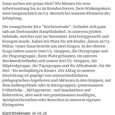
Dann suchen wir genau Dich! Wir können Dir vom
Arbeitsumfang bis zu 39 Stunden bieten. Dein Wirkungskreis
wäre hauptsächlich im U3-Bereich bei unseren Kleinsten der
Schöpfung.
Die evangelische Kita "Kirchenstraße", befindet sich ganz
nah am Dortmunder Hauptbahnhof. In unserem großen
Gebäude, welches erst im November 2019 fertiggestellt und
bezogen wurde, haben wir Platz für 108 Kinder, davon 26 U3-
Plätze. Unser Haus besteht aus zwei Etagen. In der oberen
Etage haben unsere zwei U3-Gruppen, die Ottergruppe und
die Pinguingruppe, ihren Platz gefunden. Im unteren
Stockwerk befinden sich unsere drei Ü3-Gruppen, die
Nilpferdgruppe, die Tigergruppe und die Affenbande, für die
drei- bis sechsjährigen Kinder. Der Alltag in unserer
Einrichtung ist geprägt von unterschiedlichsten
pädagogischen Angeboten und Aktionen in den Gruppen, auf
dem Außengelände oder in Kleingruppen, gemeinsamen
Frühstücks-, Mittagessens- und Snackzeiten und
Ruhezeiten, aber auch von gemeinsamen Ausflügen,
Spielplatzbesuchen oder Besuchen in unserem eigenen
Karte anzeigen
Kleingarten.
Eintrittsdatum:
ab 08.26