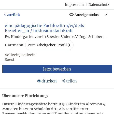
Impressum
|
Datenschutz
zurück
Anzeigemodus
eine pädagogische Fachkraft m/w/d als
Erzieher_in / Inklusionsfachkraft
Ev. Kindergartenverein Soester Süden e.V. Inga Schubert-
Hartmann
Zum Arbeitgeber-Profil
Vollzeit, Teilzeit
Soest
Jetzt bewerben
drucken
teilen
Über unsere Einrichtung
:
Unsere Kindertagesstätte betreut 90 Kinder im Alter von 4
Monaten bis zum Schuleintritt . Als zertifizierter
Bewegungskindergarten und Familienzentrum legen wir