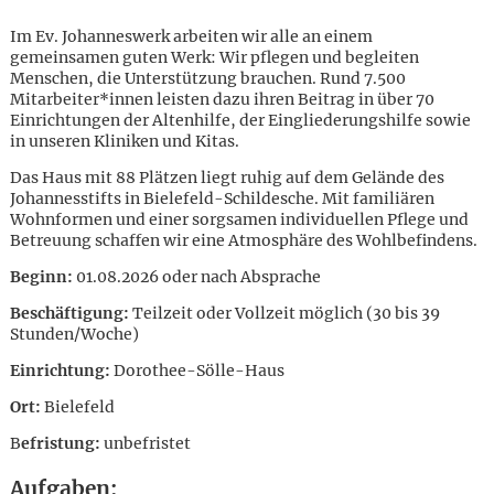
Im Ev. Johanneswerk arbeiten wir alle an einem
gemeinsamen guten Werk: Wir pflegen und begleiten
Menschen, die Unterstützung brauchen. Rund 7.500
Mitarbeiter*innen leisten dazu ihren Beitrag in über 70
Einrichtungen der Altenhilfe, der Eingliederungshilfe sowie
in unseren Kliniken und Kitas.
Das Haus mit 88 Plätzen liegt ruhig auf dem Gelände des
Johannesstifts in Bielefeld-Schildesche. Mit familiären
Wohnformen und einer sorgsamen individuellen Pflege und
Betreuung schaffen wir eine Atmosphäre des Wohlbefindens.
Beginn:
01.08.2026 oder nach Absprache
Beschäftigung:
Teilzeit oder Vollzeit möglich (30 bis 39
Stunden/Woche)
Einrichtung:
Dorothee-Sölle-Haus
Ort:
Bielefeld
Karte anzeigen
B
efristung:
unbefristet
Aufgaben: