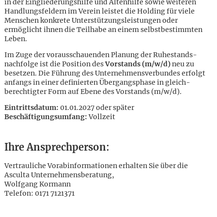
in der Eingliederungs­hilfe und Alten­hilfe sowie weiteren
Handlungs­feldern im Verein leistet die Holding für viele
Menschen konkrete Unter­stützungs­leistungen oder
ermöglicht ihnen die Teil­habe an einem selbst­bestimmten
Leben.
Im Zuge der voraus­schauenden Planung der Ruhe­stands­
nachfolge ist die Position des
Vorstands (m/w/d)
neu zu
besetzen. Die Führung des Unter­nehmens­ver­bundes erfolgt
anfangs in einer definierten Über­gangs­phase in gleich­
berechtigter Form auf Ebene des Vorstands (m/w/d).
Eintrittsdatum:
01.01.2027 oder später
Beschäftigungsumfang:
Vollzeit
Ihre Ansprechperson:
Vertrauliche Vorabinformationen erhalten Sie über die
Asculta Unternehmensberatung,
Wolfgang Kormann
Karte anzeigen
Telefon: 0171 7121371