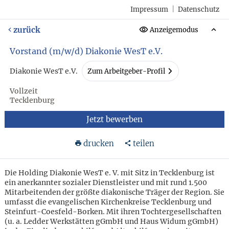
Impressum
|
Datenschutz
zurück
Anzeigemodus
Vorstand (m/w/d) Diakonie WesT e.V.
Diakonie WesT e.V.
Zum Arbeitgeber-Profil
Vollzeit
Tecklenburg
Jetzt bewerben
drucken
teilen
Die Holding Diakonie WesT e. V. mit Sitz in Tecklenburg ist
ein anerkannter sozialer Dienst­leister und mit rund 1.500
Mit­arbeitenden der größte diakonische Träger der Region. Sie
umfasst die evangelischen Kirchen­kreise Tecklenburg und
Steinfurt-Coesfeld-Borken. Mit ihren Tochter­gesell­schaften
(u. a. Ledder Werkstätten gGmbH und Haus Widum gGmbH)