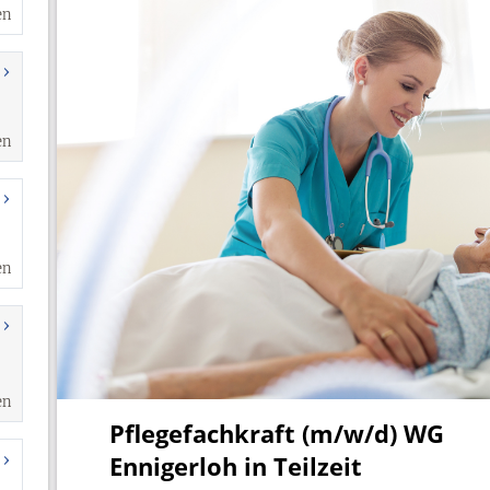
en
en
en
en