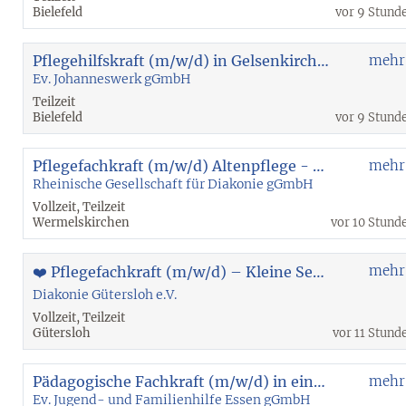
Bielefeld
vor 9 Stund
Pflegehilfskraft (m/w/d) in Gelsenkirchen-Feldmark
mehr
Ev. Johanneswerk gGmbH
Teilzeit
Bielefeld
vor 9 Stund
Pflegefachkraft (m/w/d) Altenpflege - Wermelskirchen
mehr
Rheinische Gesellschaft für Diakonie gGmbH
Vollzeit, Teilzeit
Wermelskirchen
vor 10 Stund
mehr
❤️ Pflegefachkraft (m/w/d) – Kleine Senioren-WG | 20 - 30 Std. | unbefristet
Diakonie Gütersloh e.V.
Vollzeit, Teilzeit
Gütersloh
vor 11 Stund
Pädagogische Fachkraft (m/w/d) in einem stationären Angebot für Jungen
mehr
Ev. Jugend- und Familienhilfe Essen gGmbH