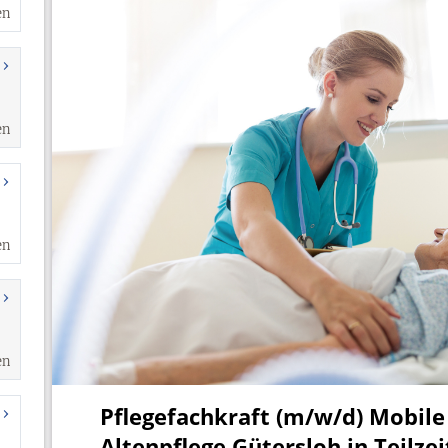
en
en
en
en