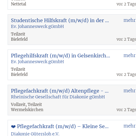
Nettetal
vor 2 Tag
Studentische Hilfskraft (m/w/d) in der Eingliederungshilfe - Ambulant Betreutes Wohnen Bochum
mehr
Ev. Johanneswerk gGmbH
Teilzeit
Bielefeld
vor 2 Tag
Pflegehilfskraft (m/w/d) in Gelsenkirchen-Feldmark
mehr
Ev. Johanneswerk gGmbH
Teilzeit
Bielefeld
vor 2 Tag
Pflegefachkraft (m/w/d) Altenpflege - Wermelskirchen
mehr
Rheinische Gesellschaft für Diakonie gGmbH
Vollzeit, Teilzeit
Wermelskirchen
vor 2 Tag
mehr
❤️ Pflegefachkraft (m/w/d) – Kleine Senioren-WG | 20 - 30 Std. | unbefristet
Diakonie Gütersloh e.V.