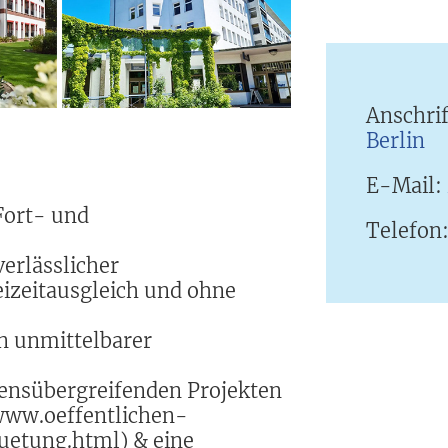
Anschri
Berlin
E-Mail:
Fort- und
Telefon
erlässlicher
eizeitausgleich und ohne
in unmittelbarer
mensübergreifenden Projekten
www.oeffentlichen-
uetung.html) & eine