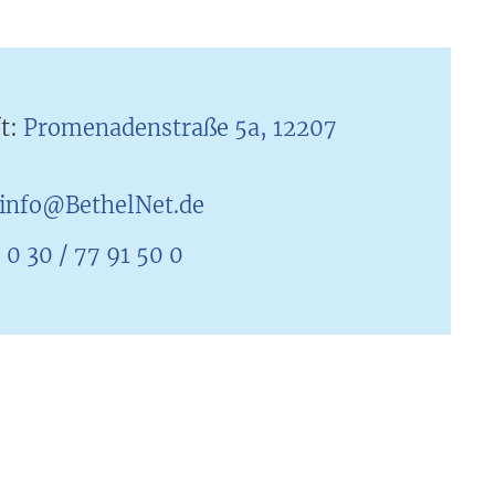
ft:
Promenadenstraße 5a, 12207
info@BethelNet.de
:
0 30 / 77 91 50 0