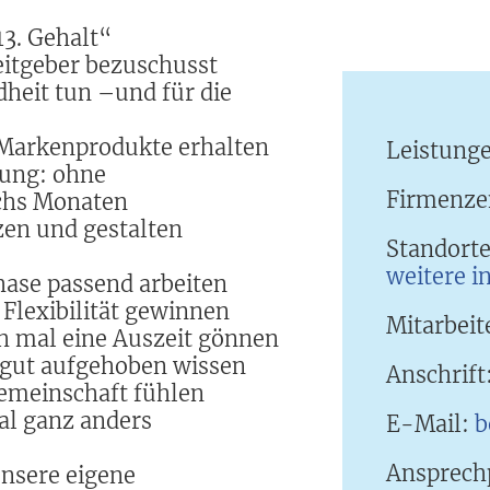
3. Gehalt“
eitgeber bezuschusst
heit tun –und für die
e Markenprodukte erhalten
Leistung
rung: ohne
Firmenze
echs Monaten
zen und gestalten
Standort
weitere i
hase passend arbeiten
 Flexibilität gewinnen
Mitarbeit
ch mal eine Auszeit gönnen
h gut aufgehoben wissen
Anschrift
Gemeinschaft fühlen
al ganz anders
E-Mail:
b
Ansprech
unsere eigene