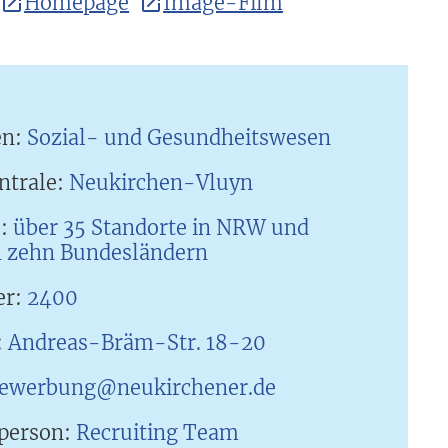
Homepage
Image-Film
en:
Sozial- und Gesundheitswesen
ntrale:
Neukirchen-Vluyn
e:
über 35 Standorte in NRW und
n zehn Bundesländern
er:
2400
:
Andreas-Bräm-Str. 18-20
ewerbung@neukirchener.de
person:
Recruiting Team