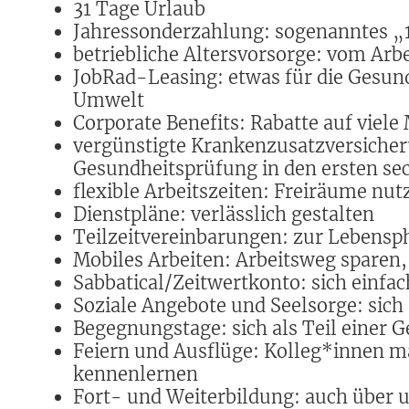
31 Tage Urlaub
Jahressonderzahlung: sogenanntes „1
betriebliche Altersvorsorge: vom Arb
JobRad-Leasing: etwas für die Gesund
Umwelt
Corporate Benefits: Rabatte auf viel
vergünstigte Krankenzusatzversiche
Gesundheitsprüfung in den ersten s
flexible Arbeitszeiten: Freiräume nut
Dienstpläne: verlässlich gestalten
Teilzeitvereinbarungen: zur Lebensp
Mobiles Arbeiten: Arbeitsweg sparen,
Sabbatical/Zeitwertkonto: sich einfa
Soziale Angebote und Seelsorge: sic
Begegnungstage: sich als Teil einer 
Feiern und Ausflüge: Kolleg*innen m
kennenlernen
Fort- und Weiterbildung: auch über 