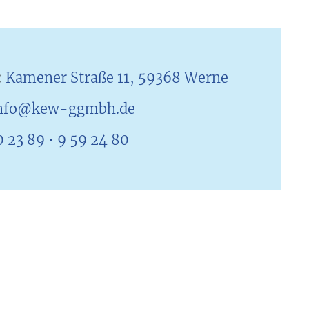
:
Kamener Straße 11, 59368 Werne
nfo@kew-ggmbh.de
0 23 89 • 9 59 24 80