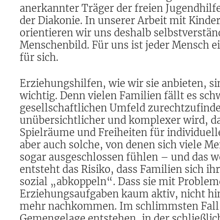
anerkannter Träger der freien Jugendhilf
der Diakonie. In unserer Arbeit mit Kinde
orientieren wir uns deshalb selbstverstän
Menschenbild. Für uns ist jeder Mensch ein
für sich.
Erziehungshilfen, wie wir sie anbieten, s
wichtig. Denn vielen Familien fällt es sch
gesellschaftlichen Umfeld zurechtzufind
unübersichtlicher und komplexer wird, da
Spielräume und Freiheiten für individuell
aber auch solche, von denen sich viele M
sogar ausgeschlossen fühlen – und das w
entsteht das Risiko, dass Familien sich ih
sozial „abkoppeln“. Dass sie mit Problem
Erziehungsaufgaben kaum aktiv, nicht hin
mehr nachkommen. Im schlimmsten Fall k
Gemengelage entstehen, in der schließlic