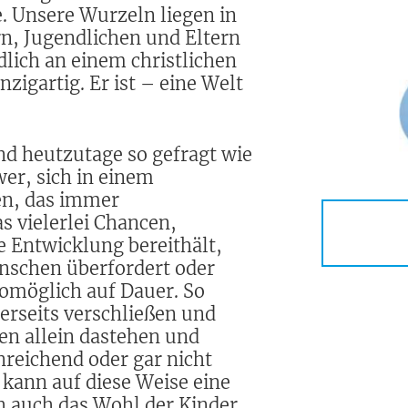
e. Unsere Wurzeln liegen in
rn, Jugendlichen und Eltern
dlich an einem christlichen
zigartig. Er ist – eine Welt
ind heutzutage so gefragt wie
wer, sich in einem
en, das immer
s vielerlei Chancen,
e Entwicklung bereithält,
enschen überfordert oder
omöglich auf Dauer. So
rerseits verschließen und
en allein dastehen und
reichend oder gar nicht
ann auf diese Weise eine
h auch das Wohl der Kinder