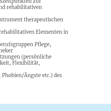
szeitpunkten zur
d rehabilitativen
nstrument therapeutischen
rehabilitativen Elementen in
erufsgruppen Pflege,
heker
etzungen (persönliche
it, Flexibilität,
 Phobien/Ängste etc.) des