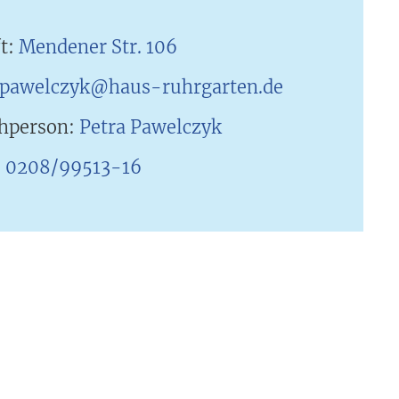
ft:
Mendener Str. 106
pawelczyk@haus-ruhrgarten.de
hperson:
Petra Pawelczyk
:
0208/99513-16