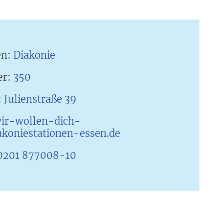
en:
Diakonie
er:
350
:
Julienstraße 39
ir-wollen-dich-
koniestationen-essen.de
0201 877008-10