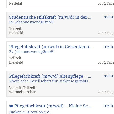
Nettetal
vor 2 Tag
Studentische Hilfskraft (m/w/d) in der Eingliederungshilfe - Ambulant Betreutes Wohnen Bochum
mehr
Ev. Johanneswerk gGmbH
Teilzeit
Bielefeld
vor 2 Tag
Pflegehilfskraft (m/w/d) in Gelsenkirchen-Feldmark
mehr
Ev. Johanneswerk gGmbH
Teilzeit
Bielefeld
vor 2 Tag
Pflegefachkraft (m/w/d) Altenpflege - Wermelskirchen
mehr
Rheinische Gesellschaft für Diakonie gGmbH
Vollzeit, Teilzeit
Wermelskirchen
vor 2 Tag
mehr
❤️ Pflegefachkraft (m/w/d) – Kleine Senioren-WG | 20 - 30 Std. | unbefristet
Diakonie Gütersloh e.V.