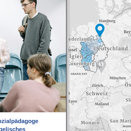
33
1143