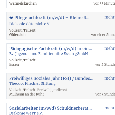
Wermelskirchen
vor 33 Minut
mehr
❤️ Pflegefachkraft (m/w/d) – Kleine Senioren-WG | 20 - 30 Std. | unbefristet
Diakonie Gütersloh e.V.
Vollzeit, Teilzeit
Gütersloh
vor einer Stun
Pädagogische Fachkraft (m/w/d) in einem stationären Angebot für Jungen
mehr
Ev. Jugend- und Familienhilfe Essen gGmbH
Vollzeit, Teilzeit
Essen
vor 2 Stund
Freiwilliges Soziales Jahr (FSJ) / Bundesfreiwilligendienst (BFD)
mehr
Theodor Fliedner Stiftung
Vollzeit, Teilzeit, Freiwilligendienst
Mülheim an der Ruhr
vor 3 Stund
Sozialarbeiter (m/w/d) Schuldnerberatung Dülmen
mehr
Diakonie WesT e.V.