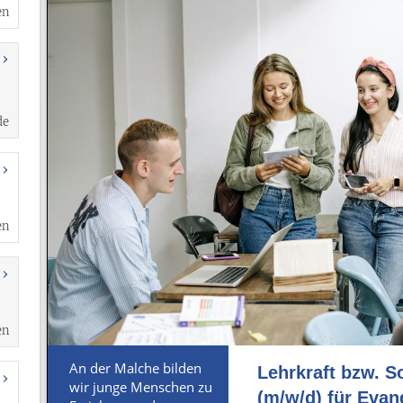
en
de
en
en