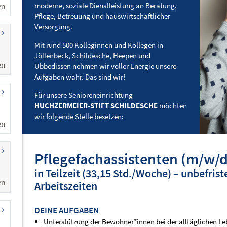
en
en
en
en