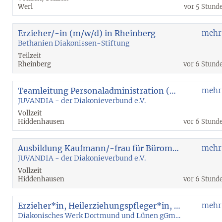
Werl
vor 5 Stund
Erzieher/-in (m/w/d) in Rheinberg
mehr
Bethanien Diakonissen-Stiftung
Teilzeit
Rheinberg
vor 6 Stund
Teamleitung Personaladministration (m/w/d)
mehr
JUVANDIA - der Diakonieverbund e.V.
Vollzeit
Hiddenhausen
vor 6 Stund
Ausbildung Kaufmann/-frau für Büromanagement (m/w/d)
mehr
JUVANDIA - der Diakonieverbund e.V.
Vollzeit
Hiddenhausen
vor 6 Stund
Erzieher*in, Heilerziehungspfleger*in, Sozialarbeiter*in oder pädagogische Fachkraft (m/w/d) für die Kinderwohngruppe
mehr
Diakonisches Werk Dortmund und Lünen gGmbH - Soziale Dienste