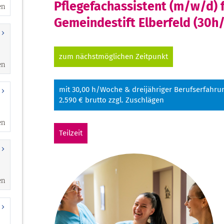
en
en
en
en