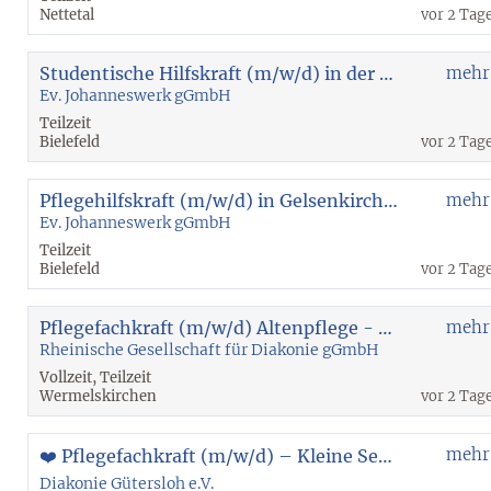
Nettetal
vor 2 Tag
Studentische Hilfskraft (m/w/d) in der Eingliederungshilfe - Ambulant Betreutes Wohnen Bochum
mehr
Ev. Johanneswerk gGmbH
Teilzeit
Bielefeld
vor 2 Tag
Pflegehilfskraft (m/w/d) in Gelsenkirchen-Feldmark
mehr
Ev. Johanneswerk gGmbH
Teilzeit
Bielefeld
vor 2 Tag
Pflegefachkraft (m/w/d) Altenpflege - Wermelskirchen
mehr
Rheinische Gesellschaft für Diakonie gGmbH
Vollzeit, Teilzeit
Wermelskirchen
vor 2 Tag
mehr
❤️ Pflegefachkraft (m/w/d) – Kleine Senioren-WG | 20 - 30 Std. | unbefristet
Diakonie Gütersloh e.V.