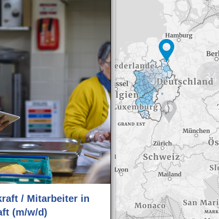
34
1142