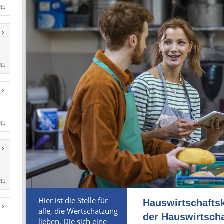
en
en
en
en