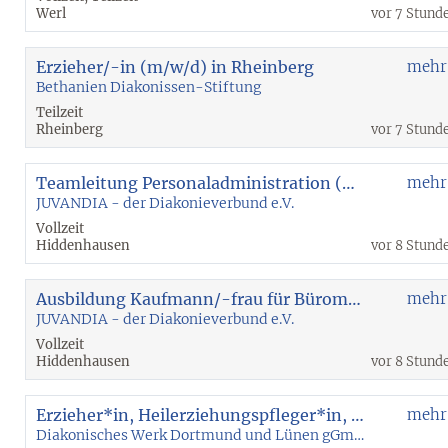
Werl
vor 7 Stund
Erzieher/-in (m/w/d) in Rheinberg
mehr
Bethanien Diakonissen-Stiftung
Teilzeit
Rheinberg
vor 7 Stund
Teamleitung Personaladministration (m/w/d)
mehr
JUVANDIA - der Diakonieverbund e.V.
Vollzeit
Hiddenhausen
vor 8 Stund
Ausbildung Kaufmann/-frau für Büromanagement (m/w/d)
mehr
JUVANDIA - der Diakonieverbund e.V.
Vollzeit
Hiddenhausen
vor 8 Stund
Erzieher*in, Heilerziehungspfleger*in, Sozialarbeiter*in oder pädagogische Fachkraft (m/w/d) für die Kinderwohngruppe
mehr
Diakonisches Werk Dortmund und Lünen gGmbH - Soziale Dienste