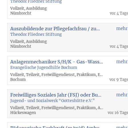
Theodor Fliedner Stiftung
Vollzeit, Ausbildung
Nümbrecht
vor 4 Tag
Auszubildende zur Pflegefachfrau / zum Pflegefachmann (m/w/div)
mehr
Theodor Fliedner Stiftung
Vollzeit, Ausbildung
Nümbrecht
vor 4 Tag
Anlagenmechaniker S/H/K - Gas-Wasser Installateur - mit sinnvollem Arbeitsinhalt
mehr
Evangelische Jugendhilfe Bochum
Vollzeit, Teilzeit, Freiwilligendienst, Praktikum, Ehrenamtlich, Ausbildung
Bochum
vor 9 Tag
Freiwilliges Soziales Jahr (FSJ) oder Bundesfreiwilligendienst (BFD)
mehr
Jugend- und Sozialwerk “Gotteshütte e.V.”
Vollzeit, Teilzeit, Freiwilligendienst, Praktikum, Ausbildung
Hückeswagen
vor 16 Tag
Pädagogische Fachkraft (m/w/d) Ambulantes Jugendhilfezentrum Südwest
mehr