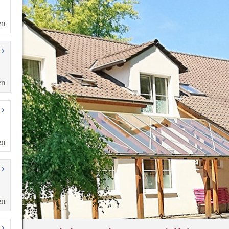
en
en
en
en